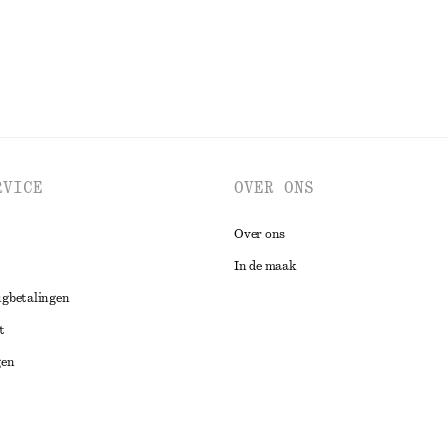
RVICE
OVER ONS
Over ons
In de maak
ugbetalingen
t
gen
ng