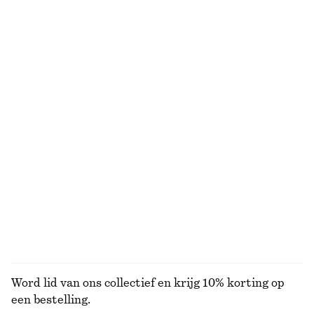
€ 15
€ 39
€ 12
€ 25
Laatste kans
Laatste kans
Satijnen mini-jurk
Mini-jurk met trekkoord
€ 49
€ 69
€ 49
€ 69
Laatste kans
Laatste kans
T-shirt van katoen met ronde hals
T-shirt van katoen met ronde hals
€ 19
€ 25
€ 17
€ 25
Laatste kans
VORIGE PRIJS:
€ 19
Laatste kans
100% organic cotton
100% organic cotton
+
11
+
11
BEKIJK ALLE ROKKEN
Word lid van ons collectief en krijg 10% korting op
een bestelling.