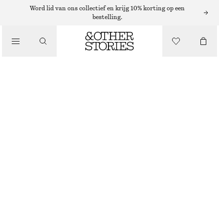
MINIROKKEN
Word lid van ons collectief en krijg 10% korting op een
bestelling.
/
ROKKEN
FLUWELEN MINIROK
/
€ 25
€ 59
KLEDING
LAATSTE KANS
DONKERBRUIN
32
34
36
38
40
42
44