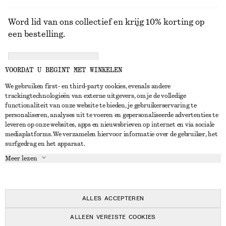
Word lid van ons collectief en krijg 10% korting op
een bestelling.
CREATE ACCOUNT
VOORDAT U BEGINT MET WINKELEN
We gebruiken first- en third-party cookies, evenals andere
trackingtechnologieën van externe uitgevers, om je de volledige
NEEM CONTACT OP
functionaliteit van onze website te bieden, je gebruikerservaring te
personaliseren, analyses uit te voeren en gepersonaliseerde advertenties te
Neem contact met ons op
Instagram
leveren op onze websites, apps en nieuwsbrieven op internet en via sociale
KLANTENSERVICE
mediaplatforms. We verzamelen hiervoor informatie over de gebruiker, het
Store locator
Pinterest
surfgedrag en het apparaat.
Betaling
OVER ONS
Partners
Facebook
Meer lezen
Levering
Over ons
Carrière
YouTube
Retouren en terugbetalingen
In de maak
Pers
TikTok
Herroepingsrecht
ALLES ACCEPTEREN
Veelgestelde vragen
ALLEEN VEREISTE COOKIES
Maatgids