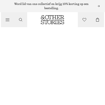
Word lid van ons collectief en krijg 10% korting op een
bestelling.
/
JURKEN EN JUMPSUITS
MIDI-JURK MET TREKKOORD
€ 45
€ 89
LAATSTE KANS
/
KLEDING
BEIGE
XS
S
M
L