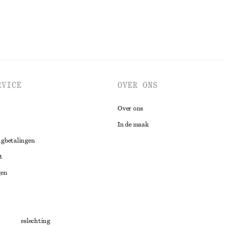
RVICE
OVER ONS
Over ons
In de maak
ugbetalingen
t
gen
ng
chillenbeslechting