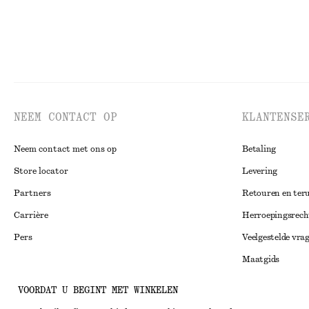
NEEM CONTACT OP
KLANTENSE
Neem contact met ons op
Betaling
Store locator
Levering
Partners
Retouren en ter
Carrière
Herroepingsrech
Pers
Veelgestelde vra
Maatgids
Studentenkorti
Instagram
VOORDAT U BEGINT MET WINKELEN
Alternatieve ges
Pinterest