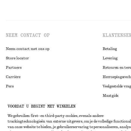
NEEM CONTACT OP
KLANTENSE
Neem contact met ons op
Betaling
Store locator
Levering
Partners
Retouren en ter
Carrière
Herroepingsrech
Pers
Veelgestelde vra
Maatgids
Studentenkorti
VOORDAT U BEGINT MET WINKELEN
Instagram
Alternatieve ges
We gebruiken first- en third-party cookies, evenals andere
Pinterest
trackingtechnologieën van externe uitgevers, om je de volledige functional
Algemene voorw
Facebook
van onze website te bieden, je gebruikerservaring te personaliseren, analys