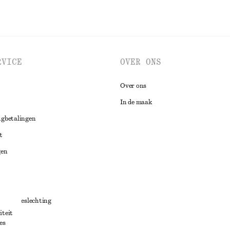
RVICE
OVER ONS
Over ons
In de maak
ugbetalingen
t
gen
ng
chillenbeslechting
iteit
aarden
es