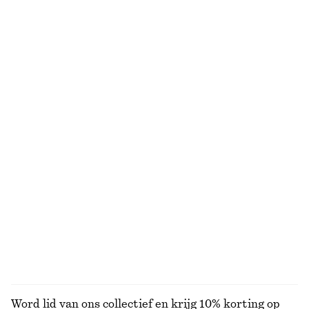
Getailleerd gilet
Minirok van katoenen keperstof met riem
€ 39
€ 79
€ 69
Laatste kans
100% cotton
Oversized overhemd
Gebreide trui van zijde en katoen
€ 79
€ 49
€ 89
Laatste kans
Silk-cotton
Ruimvallende denim short
Gebreid vest van alpacawolmix
€ 45
€ 69
€ 89
Laatste kans
Nieuw
+
5
BEKIJK ALLE ROKKEN
Word lid van ons collectief en krijg 10% korting op