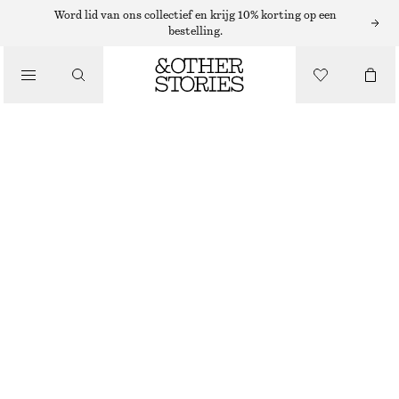
MINIROKKEN
Word lid van ons collectief en krijg 10% korting op een
bestelling.
/
ROKKEN
DENIM MINIROK
/
€ 45
€ 59
KLEDING
LAATSTE KANS
LICHTBLAUW
32
34
36
38
40
42
44