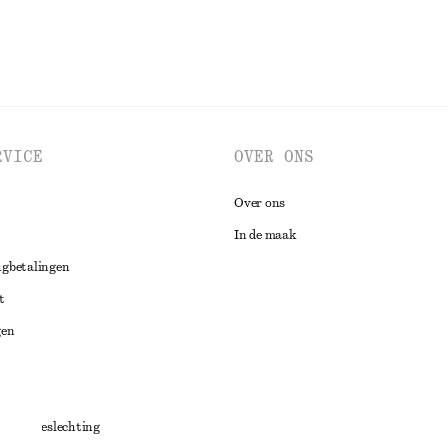
RVICE
OVER ONS
Over ons
In de maak
ugbetalingen
t
gen
ng
chillenbeslechting