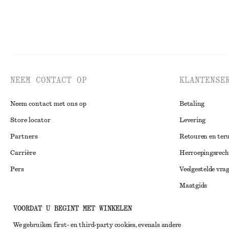
NEEM CONTACT OP
KLANTENSE
Neem contact met ons op
Betaling
Store locator
Levering
Partners
Retouren en ter
Carrière
Herroepingsrech
Pers
Veelgestelde vra
Maatgids
Studentenkorti
Instagram
VOORDAT U BEGINT MET WINKELEN
Alternatieve ges
Pinterest
We gebruiken first- en third-party cookies, evenals andere