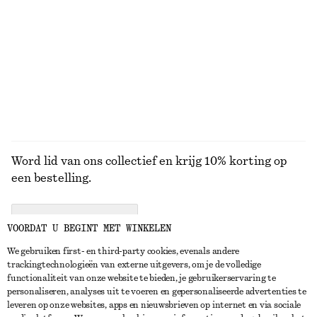
Uitlopende linnen midi-jurk
Geribbelde top met lange mouwen
€ 99
€ 29
Nieuw
+
5
100% linen
BEKIJK ALLE MUTSEN EN PETTEN
Word lid van ons collectief en krijg 10% korting op
een bestelling.
CREATE ACCOUNT
VOORDAT U BEGINT MET WINKELEN
We gebruiken first- en third-party cookies, evenals andere
trackingtechnologieën van externe uitgevers, om je de volledige
NEEM CONTACT OP
functionaliteit van onze website te bieden, je gebruikerservaring te
personaliseren, analyses uit te voeren en gepersonaliseerde advertenties te
Neem contact met ons op
Instagram
leveren op onze websites, apps en nieuwsbrieven op internet en via sociale
KLANTENSERVICE