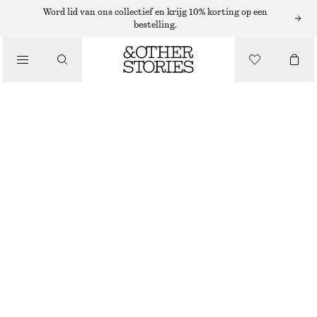
MUTSEN EN PETTEN
Word lid van ons collectief en krijg 10% korting op een
bestelling.
/
WOLLEN BEANIE
ACCESSOIRES
€ 39
BEIGE
+
11
ONESIZE
MAAT
KIES MAAT