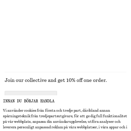
VERKTYG
LÄPPAR
ÖGON & BRYN
NAGLAR
Join our collective and get 10% off one order.
CREATE ACCOUNT
INNAN DU BÖRJAR HANDLA
Vi använder cookies från första och tredje part, däribland annan
spårningsteknik från tredjepartsutgivare, för att ge dig full funktionalitet
KONTAKTA OSS
på vår webbplats, anpassa din användarupplevelse, utföra analyser och
leverera personligt anpassad reklam på våra webbplatser, i våra appar och i