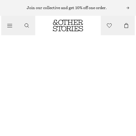
HANDTVÅL
Join our collective and get 10% off one order.
/
BODY CARE
NINE NOTES HANDTVÅL​
50 KR
100 KR
/
BEAUTY
250 ML | 200 KR / 1 L
OUT OF STOCK
NINE NOTES
+
10
VÄLJ STORLEK