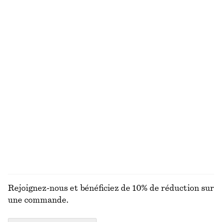
NOUVELLE GAMME DE MAQUILLAGE
DÉCOUVRIR PLUS DE MODÈLES
TOUT LE
PINCEAUX À
YEUX ET
ONGLES
MAQUILLAGE
MAQUILLAGE
SOURCILS
Rejoignez-nous et bénéficiez de 10% de réduction sur
une commande.