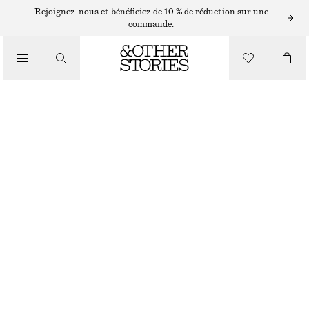
LÈVRES
Rejoignez-nous et bénéficiez de 10 % de réduction sur une
commande.
/
MAQUILLAGE
GLOSS TRANSPARENT BRILLANT À LÈVRES REPULPANT SHEER
€ 15
/
BEAUTÉ
RUPTURE DE STOCK
GLOSS TRANSPARENT
CHOISIR UNE TAILLE