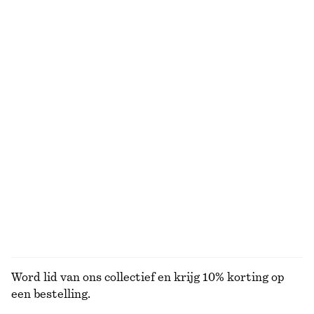
€ 79
€ 39
€ 79
Laatste kans
+
2
100% organic cotton
Gemodelleerde mini-jurk met trekkoord
Mini-jurk met volants
€ 29
€ 79
€ 45
€ 119
Laatste kans
Laatste kans
Overhemd van katoen met strik in de taille
Gerimpelde top met sleutelgatopening in de hals
€ 79
€ 29
€ 69
Laatste kans
BEKIJK ALLE JURKEN EN JUMPSUITS
Word lid van ons collectief en krijg 10% korting op
een bestelling.