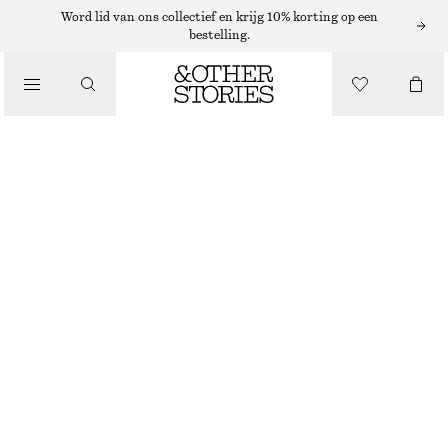
Word lid van ons collectief en krijg 10% korting op een
bestelling.
/
JURKEN EN JUMPSUITS
KORTE KORSETJURK
€ 59
€ 119
NIET OP VOORRAAD
/
KLEDING
DONKERBRUIN
32
34
36
38
40
42
44