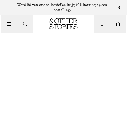
Word lid van ons collectief en krijg 10% korting op een
/
bestelling.
BLOUSES EN OVERHEMDEN
KATOENEN OVERHEMD
€ 39
€ 69
LAATSTE KANS
/
KLEDING
WIT
32
34
36
38
40
42
44