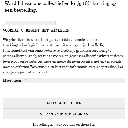
Word lid van ons collectief en krijg 10% korting op
een bestelling.
CREATE ACCOUNT
VOORDAT U BEGINT MET WINKELEN
We gebruiken first- en third-party cookies, evenals andere
trackingtechnologieën van externe uitgevers, om je de volledige
NEEM CONTACT OP
functionaliteit van onze website te bieden, je gebruikerservaring te
personaliseren, analyses uit te voeren en gepersonaliseerde advertenties te
Neem contact met ons op
Instagram
leveren op onze websites, apps en nieuwsbrieven op internet en via sociale
KLANTENSERVICE
mediaplatforms. We verzamelen hiervoor informatie over de gebruiker, het
Store locator
Pinterest
surfgedrag en het apparaat.
Betaling
OVER ONS
Partners
Facebook
Meer lezen
Levering
Over ons
Carrière
YouTube
Retouren en terugbetalingen
In de maak
Pers
TikTok
Herroepingsrecht
ALLES ACCEPTEREN
Veelgestelde vragen
ALLEEN VEREISTE COOKIES
Maatgids
© 2026 & OTHER STORIES
Instellingen voor cookies en diensten
Studentenkorting