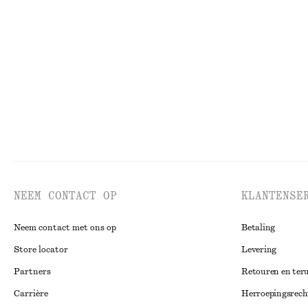
Cropped overhemd met trekkoord
Telefoonhoesje v
€ 59
€ 79
€ 69
Laatste kans
100% cotton
NEEM CONTACT OP
KLANTENSE
Neem contact met ons op
Betaling
Store locator
Levering
Partners
Retouren en ter
Carrière
Herroepingsrech