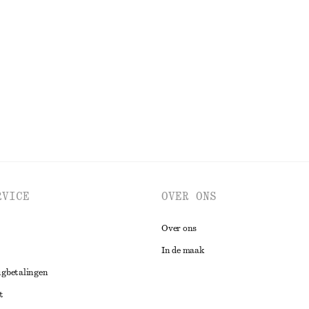
an leer met kroko-effect
Uitlopende linnen midi-jurk
€ 59
€ 99
Laatste kans
100% linen
BEKIJK ALLE BLOUSES EN OVERHEMDEN
RVICE
OVER ONS
Over ons
In de maak
ugbetalingen
t