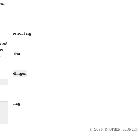
gen
ng
chillenbeslechting
iteit
aarden
es
oorwaarden
,
g
ce-instellingen
ng
den
sverklaring
© 2026 & OTHER STORIES