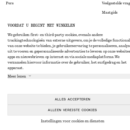
Pers
Veelgestelde vra
Maatgids
Studentenkorti
Instagram
VOORDAT U BEGINT MET WINKELEN
Alternatieve ges
Pinterest
We gebruiken first- en third-party cookies, evenals andere
trackingtechnologieën van externe uitgevers, om je de volledige functional
Algemene voorw
Facebook
van onze website te bieden, je gebruikerservaring te personaliseren, analys
Lidmaatschapsv
uit te voeren en gepersonaliseerde advertenties te leveren op onze websites
YouTube
apps en nieuwsbrieven op internet en via sociale mediaplatforms. We
Cookieverklarin
TikTok
verzamelen hiervoor informatie over de gebruiker, het surfgedrag en het
apparaat.
Cookie- en servi
Meer lezen
Privacyverklari
Servicevoorwaar
Toegankelijkheid
ALLES ACCEPTEREN
ALLEEN VEREISTE COOKIES
Instellingen voor cookies en diensten