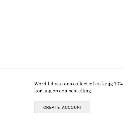
Maxi-jurk van merinowol met colkraag
€ 69
€ 129
Laatste kans
100% wool
Word lid van ons collectief en krijg 10%
korting op een bestelling.
CREATE ACCOUNT