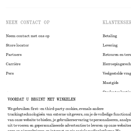
NEEM CONTACT OP
KLANTENSE
Neem contact met ons op
Betaling
Store locator
Levering
Partners
Retouren en ter
Carrière
Herroepingsrech
Pers
Veelgestelde vra
Maatgids
Studentenkorti
Instagram
VOORDAT U BEGINT MET WINKELEN
Alternatieve ges
Pinterest
We gebruiken first- en third-party cookies, evenals andere
Algemene voorw
Facebook
trackingtechnologieën van externe uitgevers, om je de volledige functional
van onze website te bieden, je gebruikerservaring te personaliseren, analys
Lidmaatschapsv
YouTube
uit te voeren en gepersonaliseerde advertenties te leveren op onze websites
Cookieverklarin