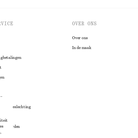
RVICE
OVER ONS
Over ons
In de maak
ugbetalingen
t
gen
ng
chillenbeslechting
aarden
iteit
es
oorwaarden
,
g