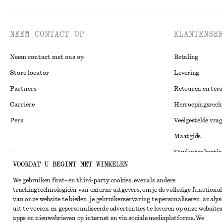
NEEM CONTACT OP
KLANTENSE
Neem contact met ons op
Betaling
Store locator
Levering
Partners
Retouren en ter
Carrière
Herroepingsrech
Pers
Veelgestelde vra
Maatgids
Studentenkorti
Instagram
VOORDAT U BEGINT MET WINKELEN
Alternatieve ges
Pinterest
We gebruiken first- en third-party cookies, evenals andere
Algemene voorw
Facebook
trackingtechnologieën van externe uitgevers, om je de volledige functional
van onze website te bieden, je gebruikerservaring te personaliseren, analys
Lidmaatschapsv
YouTube
uit te voeren en gepersonaliseerde advertenties te leveren op onze websites
Cookieverklarin
apps en nieuwsbrieven op internet en via sociale mediaplatforms. We
TikTok