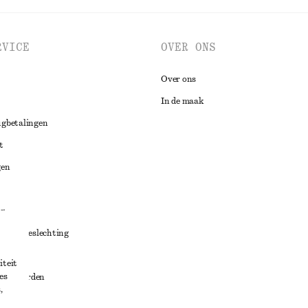
RVICE
OVER ONS
Over ons
In de maak
ugbetalingen
t
gen
ng
chillenbeslechting
aarden
iteit
es
oorwaarden
,
g