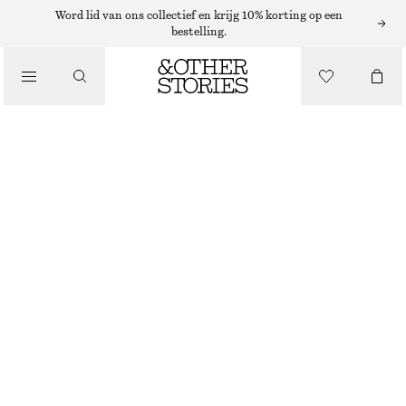
BLAZERS EN GILETS
Word lid van ons collectief en krijg 10% korting op een
bestelling.
GEPLOOIDE BROEK
/
€ 49
€ 119
KLEDING
NIET OP VOORRAAD
DONKERBLAUW
32
34
36
38
40
42
44