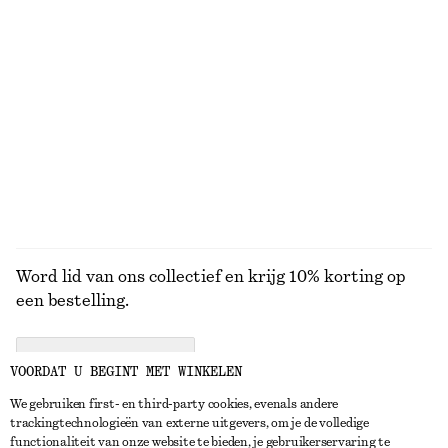
KNITWEAR
JURKEN
ACCESSOIRES
JACKS EN
JASSEN
Word lid van ons collectief en krijg 10% korting op
een bestelling.
CREATE ACCOUNT
VOORDAT U BEGINT MET WINKELEN
We gebruiken first- en third-party cookies, evenals andere
trackingtechnologieën van externe uitgevers, om je de volledige
NEEM CONTACT OP
functionaliteit van onze website te bieden, je gebruikerservaring te