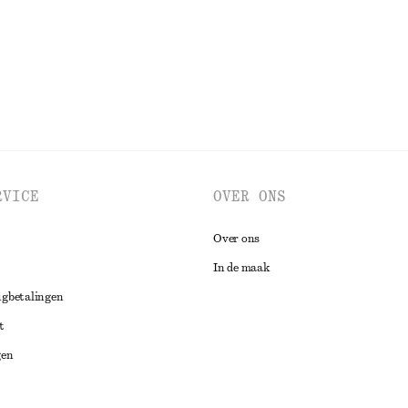
BEKIJK ALLE JURKEN EN JUMPSUITS
RVICE
OVER ONS
Over ons
In de maak
ugbetalingen
t
gen