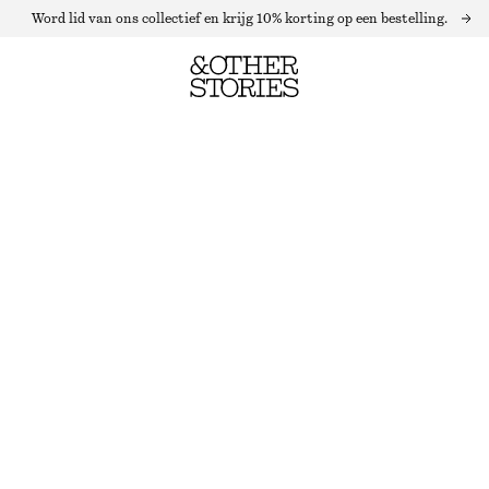
Word lid van ons collectief en krijg 10% korting op een bestelling.
RIBGEBREIDE MINI-JURK
LAATSTE KANS
ZWART
XS
S
M
L
Maattabel
MAAT