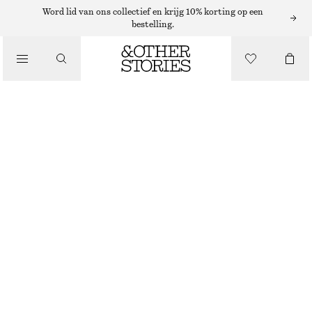
PARFUMOLIE
Word lid van ons collectief en krijg 10% korting op een
bestelling.
/
PARFUMS
SICILIAN SUNRISE PARFUMOLIE
€ 19
/
BEAUTY
46 G | € 413.04 / 1 KG
SICILIAN SUNRISE
+
15
KIES MAAT
Zoek in de winkel