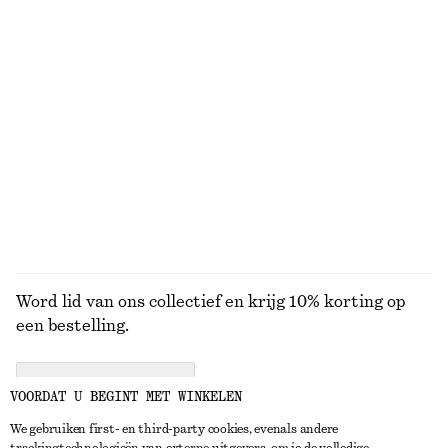
50 ML | € 700 / 1 L
50 ML | € 700 / 1 L
Online exclusive
15 geuren
15 geuren
Sicilian Sunrise handzeep
Perle de Coco bodymist​
€ 10
€ 15
300 G | € 33.33 / 1 KG
150 G | € 100 / 1 KG
Online exclusive
Online exclusive
6 geuren
9 geuren
BEKIJK ALLE PARFUMS
Word lid van ons collectief en krijg 10% korting op
een bestelling.
CREATE ACCOUNT
VOORDAT U BEGINT MET WINKELEN
We gebruiken first- en third-party cookies, evenals andere