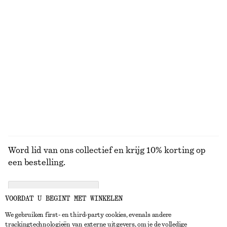
+
8
100% cotton
T-shirt van katoen met ronde hals
Overhemd van katoen met strik in de taille
€ 25
€ 79
Nieuw
+
11
100% cotton
BEKIJK ALLE PARFUMS
Word lid van ons collectief en krijg 10% korting op
een bestelling.
CREATE ACCOUNT
VOORDAT U BEGINT MET WINKELEN
We gebruiken first- en third-party cookies, evenals andere
trackingtechnologieën van externe uitgevers, om je de volledige