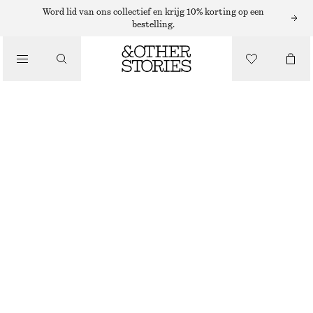
PARFUMOLIE
Word lid van ons collectief en krijg 10% korting op een
bestelling.
/
PARFUMS
NOCTURNAL TALES PARFUMOLIE
€ 19
/
BEAUTY
6 ML | € 3 166.67 / 1 L
NOCTURNAL TALES
+
15
KIES MAAT
Zoek in de winkel