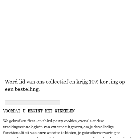
9 geuren
Punk Bouquet bodymist
Punk Bouquet handcrème
€ 15
€ 7
150 ML | € 100 / 1 L
30 ML | € 233.33 / 1 L
9 geuren
9 geuren
BEKIJK ALLE PARFUMS
Word lid van ons collectief en krijg 10% korting op
een bestelling.
CREATE ACCOUNT
VOORDAT U BEGINT MET WINKELEN
We gebruiken first- en third-party cookies, evenals andere
trackingtechnologieën van externe uitgevers, om je de volledige
NEEM CONTACT OP
functionaliteit van onze website te bieden, je gebruikerservaring te