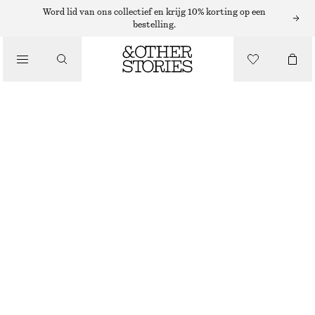
PARFUMOLIE
Word lid van ons collectief en krijg 10% korting op een
bestelling.
/
PARFUMS
PAPER BLOSSOM PARFUMOLIE
€ 19
/
BEAUTY
6 ML | € 3 166.67 / 1 L
PAPER BLOSSOM
+
15
KIES MAAT
Zoek in de winkel