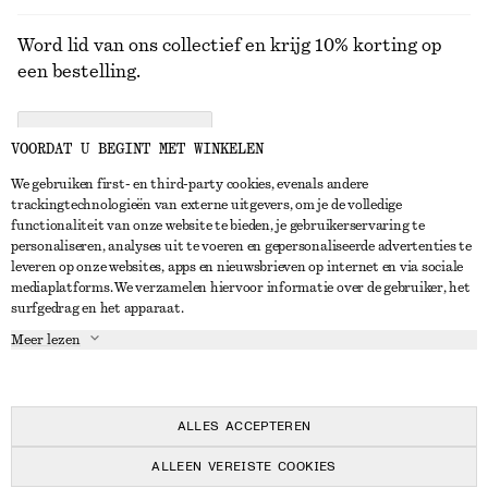
Word lid van ons collectief en krijg 10% korting op
een bestelling.
CREATE ACCOUNT
VOORDAT U BEGINT MET WINKELEN
We gebruiken first- en third-party cookies, evenals andere
trackingtechnologieën van externe uitgevers, om je de volledige
NEEM CONTACT OP
functionaliteit van onze website te bieden, je gebruikerservaring te
personaliseren, analyses uit te voeren en gepersonaliseerde advertenties te
Neem contact met ons op
Instagram
leveren op onze websites, apps en nieuwsbrieven op internet en via sociale
KLANTENSERVICE
mediaplatforms. We verzamelen hiervoor informatie over de gebruiker, het
Store locator
Pinterest
surfgedrag en het apparaat.
Betaling
OVER ONS
Partners
Facebook
Meer lezen
Levering
Over ons
Carrière
YouTube
Retouren en terugbetalingen
In de maak
Pers
TikTok
Herroepingsrecht
ALLES ACCEPTEREN
Veelgestelde vragen
ALLEEN VEREISTE COOKIES
Maatgids