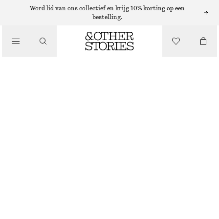
Word lid van ons collectief en krijg 10% korting op een
bestelling.
/
JURKEN EN JUMPSUITS
HALFLANGE SATIJNEN SLIPDRESS
€ 49
€ 99
NIET OP VOORRAAD
/
KLEDING
ZWART
32
34
36
38
40
42
44