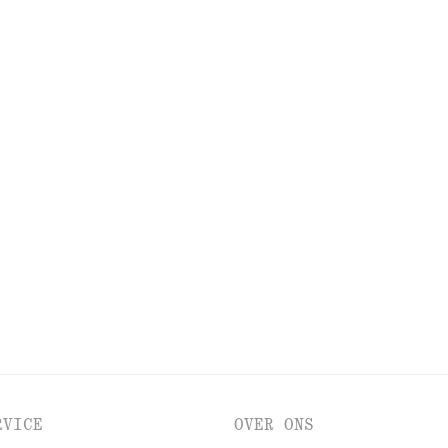
BEKIJK NOG MEER
LPMIDDELEN
LIPPEN
OGEN EN WENKBRAUW
RVICE
OVER ONS