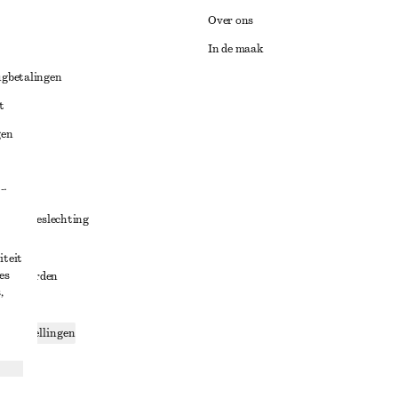
Over ons
In de maak
ugbetalingen
t
gen
ng
chillenbeslechting
aarden
iteit
es
oorwaarden
,
g
ce-instellingen
ng
den