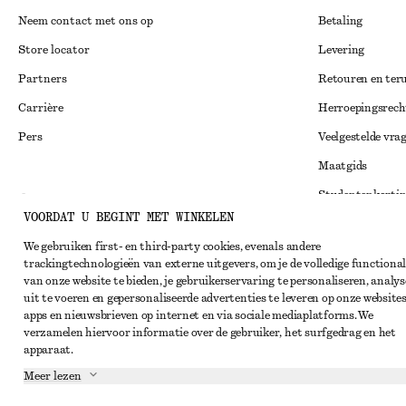
Neem contact met ons op
Betaling
Store locator
Levering
Partners
Retouren en ter
Carrière
Herroepingsrech
Pers
Veelgestelde vra
Maatgids
Studentenkorti
Instagram
VOORDAT U BEGINT MET WINKELEN
Alternatieve ges
Pinterest
We gebruiken first- en third-party cookies, evenals andere
Algemene voorw
Facebook
trackingtechnologieën van externe uitgevers, om je de volledige functional
van onze website te bieden, je gebruikerservaring te personaliseren, analys
Lidmaatschapsv
YouTube
uit te voeren en gepersonaliseerde advertenties te leveren op onze websites
Cookieverklarin
apps en nieuwsbrieven op internet en via sociale mediaplatforms. We
TikTok
verzamelen hiervoor informatie over de gebruiker, het surfgedrag en het
Cookie- en servi
apparaat.
Privacyverklari
Meer lezen
Servicevoorwaar