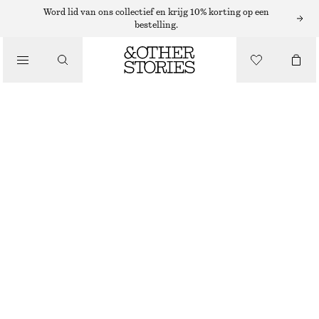
Word lid van ons collectief en krijg 10% korting op een
bestelling.
/
TOPS EN T-SHIRTS
TANKTOP MET GESCHULPTE RAND
€ 15
€ 39
LAATSTE KANS
/
KLEDING
BOTERGEEL
XS
S
M
L