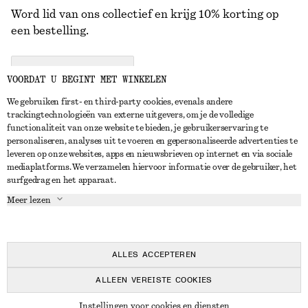
Word lid van ons collectief en krijg 10% korting op
een bestelling.
CREATE ACCOUNT
VOORDAT U BEGINT MET WINKELEN
We gebruiken first- en third-party cookies, evenals andere
trackingtechnologieën van externe uitgevers, om je de volledige
NEEM CONTACT OP
functionaliteit van onze website te bieden, je gebruikerservaring te
personaliseren, analyses uit te voeren en gepersonaliseerde advertenties te
Neem contact met ons op
Instagram
leveren op onze websites, apps en nieuwsbrieven op internet en via sociale
KLANTENSERVICE
mediaplatforms. We verzamelen hiervoor informatie over de gebruiker, het
Store locator
Pinterest
surfgedrag en het apparaat.
Betaling
OVER ONS
Partners
Facebook
Meer lezen
Levering
Over ons
Carrière
YouTube
Retouren en terugbetalingen
In de maak
Pers
TikTok
Herroepingsrecht
ALLES ACCEPTEREN
Veelgestelde vragen
ALLEEN VEREISTE COOKIES
Maatgids
© 2026 & OTHER STORIES
Instellingen voor cookies en diensten