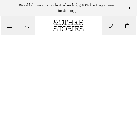
Word lid van ons collectief en krijg 10% korting op een
bestelling.
/
TOPS EN T-SHIRTS
TANKTOP MET LAGE RONDE HALS
€ 12
€ 22
LAATSTE KANS
/
KLEDING
LICHTBLAUW/BLAUW
XS
S
M
L