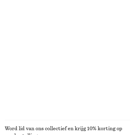
Ribgebreide tanktop met kraag
Gedrapeerde top van jersey
€ 29
€ 79
€ 22
€ 49
Laatste kans
Laatste kans
Oversized sweatshirt van katoenen jersey
Fleur de Mimosa bodylotion
€ 55
€ 79
€ 9
€ 17
Laatste kans
350 ML | € 25.71 / 1 L
Laatste kans
8 geuren
Nauwsluitend T-shirt met open achterkant
Geribbelde katoenen tanktop
€ 15
€ 35
€ 22
Laatste kans
+
1
BEKIJK ALLE TOPS EN T-SHIRTS
Word lid van ons collectief en krijg 10% korting op