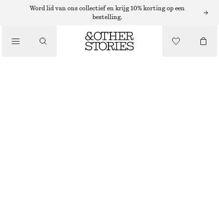
Word lid van ons collectief en krijg 10% korting op een
bestelling.
KLEDING
DOORSCHIJNENDE SOKKEN MET RUITEN
€ 12
NIET OP VOORRAAD
WIT/GERUIT
36/38
39/41