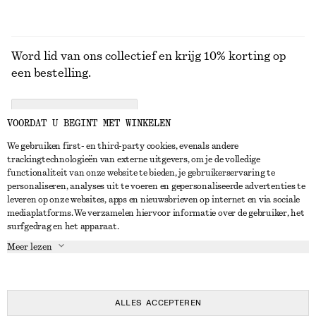
Word lid van ons collectief en krijg 10% korting op
een bestelling.
CREATE ACCOUNT
VOORDAT U BEGINT MET WINKELEN
We gebruiken first- en third-party cookies, evenals andere
trackingtechnologieën van externe uitgevers, om je de volledige
NEEM CONTACT OP
functionaliteit van onze website te bieden, je gebruikerservaring te
personaliseren, analyses uit te voeren en gepersonaliseerde advertenties te
Neem contact met ons op
Instagram
leveren op onze websites, apps en nieuwsbrieven op internet en via sociale
KLANTENSERVICE
mediaplatforms. We verzamelen hiervoor informatie over de gebruiker, het
Store locator
Pinterest
surfgedrag en het apparaat.
Betaling
OVER ONS
Partners
Facebook
Meer lezen
Levering
Over ons
Carrière
YouTube
Retouren en terugbetalingen
In de maak
Pers
TikTok
Herroepingsrecht
ALLES ACCEPTEREN