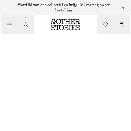
MUTSEN EN PETTEN
Word lid van ons collectief en krijg 10% korting op een
bestelling.
/
GLINSTERENDE METALLIC HOOFDBAND
ACCESSOIRES
€ 15
€ 29
NIET OP VOORRAAD
ZILVER
ONESIZE
MAAT