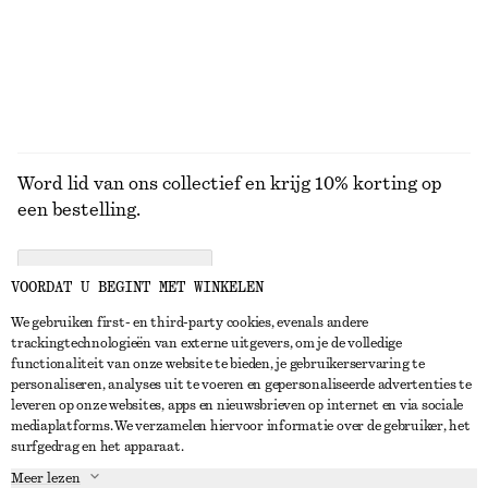
BEKIJK ALLE MUTSEN EN PETTEN
Word lid van ons collectief en krijg 10% korting op
een bestelling.
CREATE ACCOUNT
VOORDAT U BEGINT MET WINKELEN
We gebruiken first- en third-party cookies, evenals andere
trackingtechnologieën van externe uitgevers, om je de volledige
NEEM CONTACT OP
functionaliteit van onze website te bieden, je gebruikerservaring te
personaliseren, analyses uit te voeren en gepersonaliseerde advertenties te
Neem contact met ons op
Instagram
leveren op onze websites, apps en nieuwsbrieven op internet en via sociale
KLANTENSERVICE
mediaplatforms. We verzamelen hiervoor informatie over de gebruiker, het
Store locator
Pinterest
surfgedrag en het apparaat.
Betaling
OVER ONS
Partners
Facebook
Meer lezen