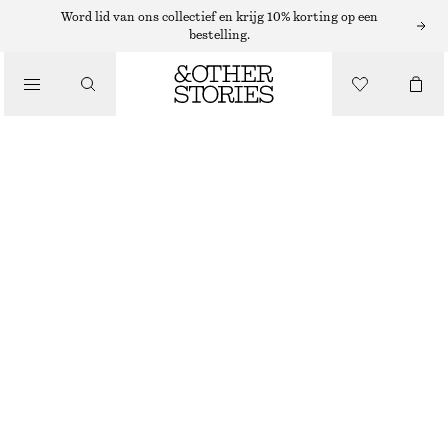
Word lid van ons collectief en krijg 10% korting op een
/
bestelling.
BLOUSES EN OVERHEMDEN
TOELOPENDE KANTEN BLOUSE
€ 35
€ 79
NIET OP VOORRAAD
/
KLEDING
ZWART
32
34
36
38
40
42
44