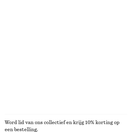
Getextureerde blouse met volumineuze mouwen
Wijde short
€ 39
€ 79
€ 45
€ 79
Laatste kans
Laatste kans
Uitlopende linnen midi-jurk
Ribgebreide tanktop
€ 99
€ 49
Nieuw
+
2
100% linen
Spencer van een mohairmix met ronde hals
Wikkelvest van merinowol
€ 69
€ 69
Nieuw
Nieuw
100% merino wool
BEKIJK ALLE BLOUSES EN OVERHEMDEN
Word lid van ons collectief en krijg 10% korting op
een bestelling.