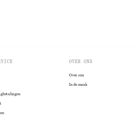
RVICE
OVER ONS
Over ons
In de maak
ugbetalingen
t
gen
ng