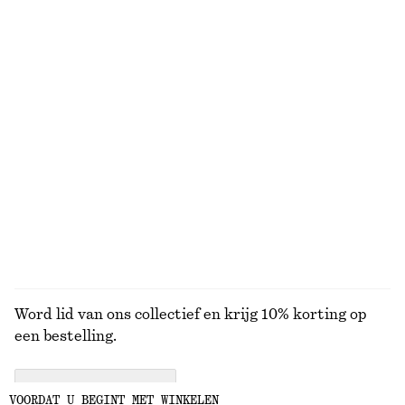
Jersey top met lange mouwen
Gerimpelde top met opstaande boord
€ 15
€ 39
€ 35
€ 49
Laatste kans
Laatste kans
Top met trekkoord
Puma Speedcat ballerina's
€ 39
€ 59
€ 75
€ 100
Laatste kans
Laatste kans
BEKIJK ALLE SNEAKERS
Word lid van ons collectief en krijg 10% korting op
een bestelling.
CREATE ACCOUNT
VOORDAT U BEGINT MET WINKELEN