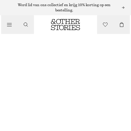
ADIDAS SNEAKERS
Word lid van ons collectief en krijg 10% korting op een
bestelling.
/
SNEAKERS
ADIDAS TAEKWONDO MEI BALLERINA'S
€ 49
€ 100
/
LAATSTE KANS
SCHOENEN
ZWART/WIT
37
38
39
40
41
38
40
42
1/3
2/3
1/3
2/3
1/3