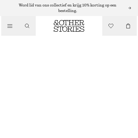
ZONNEBRILLEN
Word lid van ons collectief en krijg 10% korting op een
bestelling.
/
ACCESSOIRES
GROVE PILOTENZONNEBRIL
€ 25
€ 39
NIET OP VOORRAAD
BRUIN GEMÊLEERD
ONESIZE
MAAT