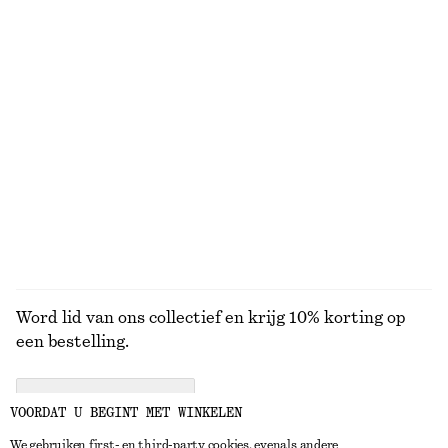
T-shirt met ronde hals
Leren instapsandalen
€ 15
€ 22
€ 39
€ 79
Laatste kans
Laatste kans
100% cotton
+
1
Mini-jurk met trekkoord
Satijnen mini-jurk
€ 49
€ 69
€ 45
€ 69
Laatste kans
Laatste kans
BEKIJK ALLE ZONNEBRILLEN
Word lid van ons collectief en krijg 10% korting op
een bestelling.
CREATE ACCOUNT
VOORDAT U BEGINT MET WINKELEN
We gebruiken first- en third-party cookies, evenals andere