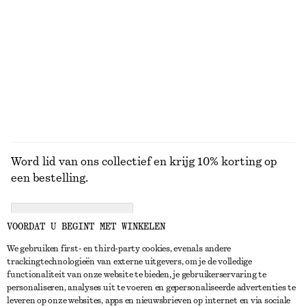
Bikinitop met strik
Gedrapeerde top van jersey
€ 29
€ 39
€ 59
Online exclusive
Laatste kans
BEKIJK ALLE TOPS EN T-SHIRTS
Word lid van ons collectief en krijg 10% korting op
een bestelling.
CREATE ACCOUNT
VOORDAT U BEGINT MET WINKELEN
We gebruiken first- en third-party cookies, evenals andere
trackingtechnologieën van externe uitgevers, om je de volledige
NEEM CONTACT OP
functionaliteit van onze website te bieden, je gebruikerservaring te
personaliseren, analyses uit te voeren en gepersonaliseerde advertenties te
Neem contact met ons op
Instagram
leveren op onze websites, apps en nieuwsbrieven op internet en via sociale