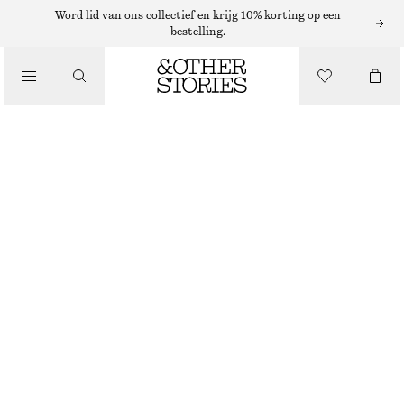
Word lid van ons collectief en krijg 10% korting op een
bestelling.
/
TOPS EN T-SHIRTS
TOP MET KORTE MOUWEN EN KRAAG
€ 25
€ 59
/
LAATSTE KANS
KLEDING
DONKERROZE
XS
S
M
L