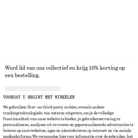
KNITWEAR
JURKEN
ACCESSOIRES
JACKS EN
JASSEN
Word lid van ons collectief en krijg 10% korting op
een bestelling.
CREATE ACCOUNT
VOORDAT U BEGINT MET WINKELEN
We gebruiken first- en third-party cookies, evenals andere
trackingtechnologieën van externe uitgevers, om je de volledige
NEEM CONTACT OP
functionaliteit van onze website te bieden, je gebruikerservaring te
personaliseren, analyses uit te voeren en gepersonaliseerde advertenties te
Neem contact met ons op
Instagram
leveren op onze websites, apps en nieuwsbrieven op internet en via sociale
KLANTENSERVICE
mediaplatforms. We verzamelen hiervoor informatie over de gebruiker, het