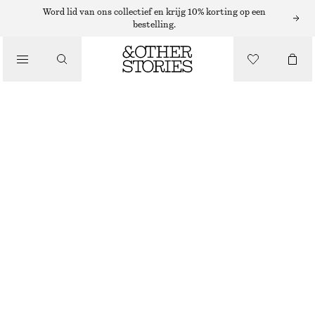
TRUIEN
Word lid van ons collectief en krijg 10% korting op een
bestelling.
/
KNITWEAR
WOLLEN TRUI MET HALVE RITS
/
€ 39
€ 89
KLEDING
NIET OP VOORRAAD
BROWN
XS
S
M
L