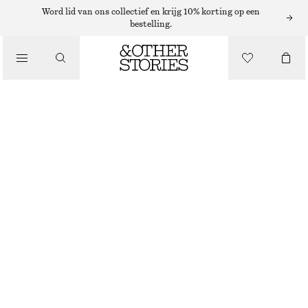
Word lid van ons collectief en krijg 10% korting op een
SCHOUDERTASSEN
bestelling.
SCHOUDERTAS VAN STRO MET LEREN BIES
/
TASSEN
€ 55
€ 89
LAATSTE KANS
DONKERBRUIN
ONESIZE
MAAT