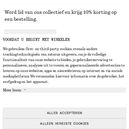
Word lid van ons collectief en krijg 10% korting op
een bestelling.
CREATE ACCOUNT
VOORDAT U BEGINT MET WINKELEN
We gebruiken first- en third-party cookies, evenals andere
trackingtechnologieën van externe uitgevers, om je de volledige
NEEM CONTACT OP
functionaliteit van onze website te bieden, je gebruikerservaring te
personaliseren, analyses uit te voeren en gepersonaliseerde advertenties te
Neem contact met ons op
Instagram
leveren op onze websites, apps en nieuwsbrieven op internet en via sociale
KLANTENSERVICE
mediaplatforms. We verzamelen hiervoor informatie over de gebruiker, het
Store locator
Pinterest
surfgedrag en het apparaat.
Betaling
OVER ONS
Partners
Facebook
Meer lezen
Levering
Over ons
Carrière
YouTube
Retouren en terugbetalingen
In de maak
Pers
TikTok
Herroepingsrecht
ALLES ACCEPTEREN
Veelgestelde vragen
ALLEEN VEREISTE COOKIES
Maatgids