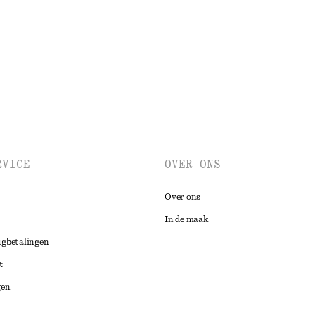
BEKIJK ALLE BLOUSES EN OVERHEMDEN
RVICE
OVER ONS
Over ons
In de maak
ugbetalingen
t
gen