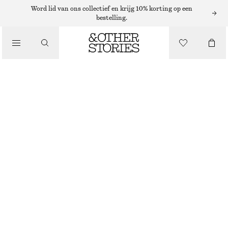
MINIROKKEN
Word lid van ons collectief en krijg 10% korting op een
bestelling.
/
ROKKEN
MINIROK MET LOVERTJES
/
€ 49
€ 99
KLEDING
LAATSTE KANS
ZWART
32
34
36
38
40
42
44