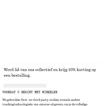
Kortdenimenim jack met corduroy kraag
Wollen minirok
€ 129
€ 45
€ 89
100% organic cotton
Laatste kans
Elegante linnen short
Jeans met taps toelopende pijpen
€ 69
€ 89
+
1
+
1
BEKIJK ALLE ROKKEN
Word lid van ons collectief en krijg 10% korting op
een bestelling.
CREATE ACCOUNT
VOORDAT U BEGINT MET WINKELEN
We gebruiken first- en third-party cookies, evenals andere
trackingtechnologieën van externe uitgevers, om je de volledige