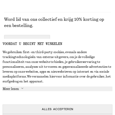
Word lid van ons collectief en krijg 10% korting op
een bestelling.
CREATE ACCOUNT
VOORDAT U BEGINT MET WINKELEN
We gebruiken first- en third-party cookies, evenals andere
trackingtechnologieën van externe uitgevers, om je de volledige
NEEM CONTACT OP
functionaliteit van onze website te bieden, je gebruikerservaring te
personaliseren, analyses uit te voeren en gepersonaliseerde advertenties te
Neem contact met ons op
Instagram
leveren op onze websites, apps en nieuwsbrieven op internet en via sociale
KLANTENSERVICE
mediaplatforms. We verzamelen hiervoor informatie over de gebruiker, het
Store locator
Pinterest
surfgedrag en het apparaat.
Betaling
OVER ONS
Partners
Facebook
Meer lezen
Levering
Over ons
Carrière
YouTube
Retouren en terugbetalingen
In de maak
Pers
TikTok
Herroepingsrecht
ALLES ACCEPTEREN