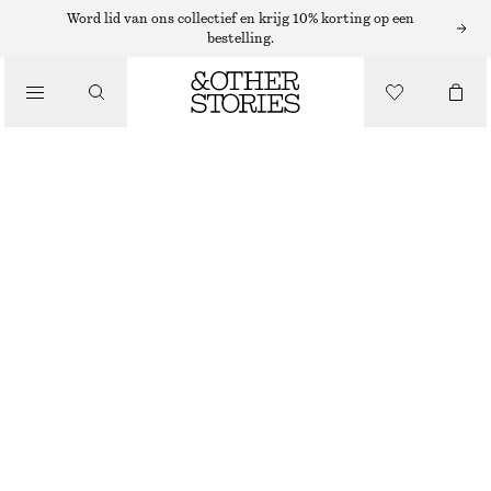
Word lid van ons collectief en krijg 10% korting op een
bestelling.
/
JURKEN EN JUMPSUITS
MIDI-JURK MET STRIK IN DE TAILLE
€ 49
€ 89
LAATSTE KANS
/
KLEDING
BRUIN/STIPPEN
32
34
36
38
40
42
44