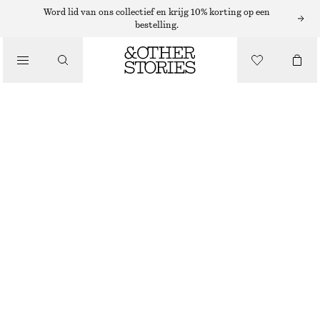
WIJDE BROEKEN
Word lid van ons collectief en krijg 10% korting op een
bestelling.
/
BROEKEN
WOLLEN BROEK MET WIJDE PIJPEN
€ 49
€ 129
/
KLEDING
NIET OP VOORRAAD
TAUPE PIED-DE-POULE
32
34
36
38
40
42
44