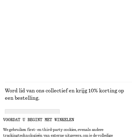
KNITWEAR
JURKEN
ACCESSOIRES
JACKS EN
JASSEN
Word lid van ons collectief en krijg 10% korting op
een bestelling.
CREATE ACCOUNT
VOORDAT U BEGINT MET WINKELEN
We gebruiken first- en third-party cookies, evenals andere
trackingtechnologieën van externe uitgevers, om je de volledige