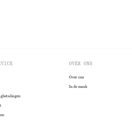
RVICE
OVER ONS
Over ons
In de maak
ugbetalingen
t
gen