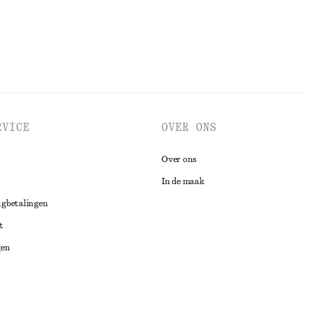
RVICE
OVER ONS
Over ons
In de maak
ugbetalingen
t
gen
ng