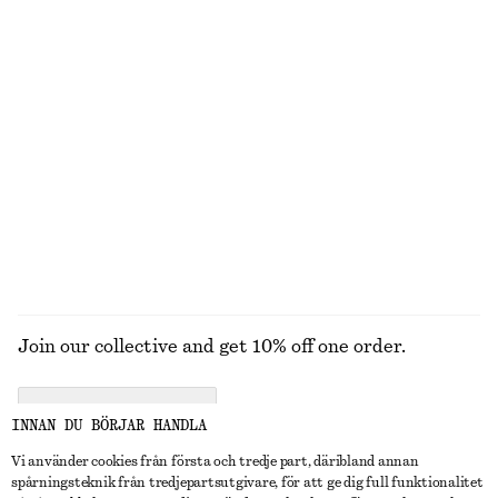
Punk Bouquet Minibodymist
Kantiga Cat Eye-solglasögon
90 kr
370 kr
50 ML | 1800 KR / 1 L
10 dofter
Oversized pilotglasögon
Trenchcoat i ull med knytskärp
370 kr
2290 kr
+
1
UTFORSKA ALLA PARFYMER & DOFTER
Join our collective and get 10% off one order.
CREATE ACCOUNT
INNAN DU BÖRJAR HANDLA
Vi använder cookies från första och tredje part, däribland annan
spårningsteknik från tredjepartsutgivare, för att ge dig full funktionalitet