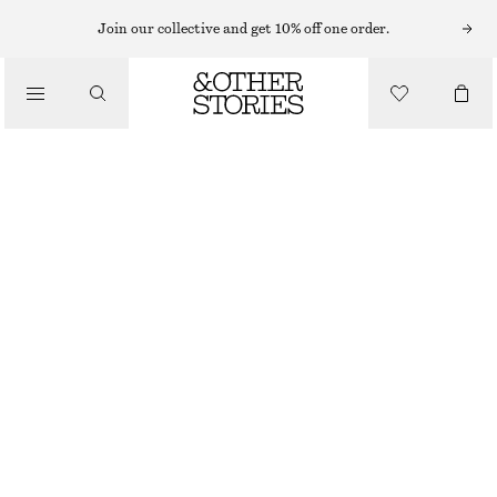
Join our collective and get 10% off one order.
/
PARFYMER & DOFTER
PERFECT PISTACHIO PARFYMOLJA​
220 KR
6 ML | 36 666.67 KR / 1 L
/
BEAUTY
PERFECT PISTACHIO
+
15
VÄLJ STORLEK
Hitta i butik