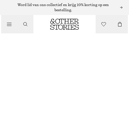
ADIDAS SNEAKERS
Word lid van ons collectief en krijg 10% korting op een
bestelling.
/
SNEAKERS
ADIDAS HANDBALL SPEZIAL-SNEAKERS
€ 79
€ 110
/
NIET OP VOORRAAD
SCHOENEN
BORDEAUXROOD
37
38
39
40
41
38
40
42
1/3
2/3
1/3
2/3
1/3