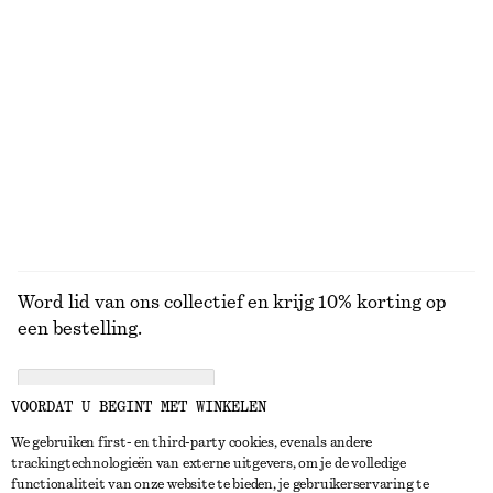
Laatste kans
Laatste kans
Wool-cotton
Gebreide top van alpacawolmix
Gebreide trui
€ 69
€ 49
+
3
BEKIJK ALLE SNEAKERS
Word lid van ons collectief en krijg 10% korting op
een bestelling.
CREATE ACCOUNT
VOORDAT U BEGINT MET WINKELEN
We gebruiken first- en third-party cookies, evenals andere
trackingtechnologieën van externe uitgevers, om je de volledige
NEEM CONTACT OP
functionaliteit van onze website te bieden, je gebruikerservaring te