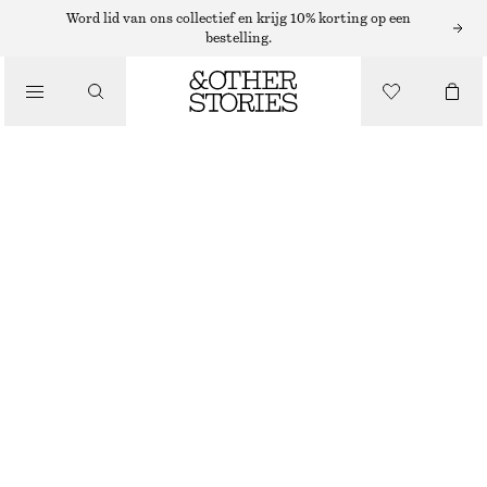
MUTSEN EN PETTEN
Word lid van ons collectief en krijg 10% korting op een
bestelling.
/
BEANIE VAN EEN ALPACAMIX
ACCESSOIRES
€ 17
€ 39
NIET OP VOORRAAD
VAALWIT
ONESIZE
MAAT