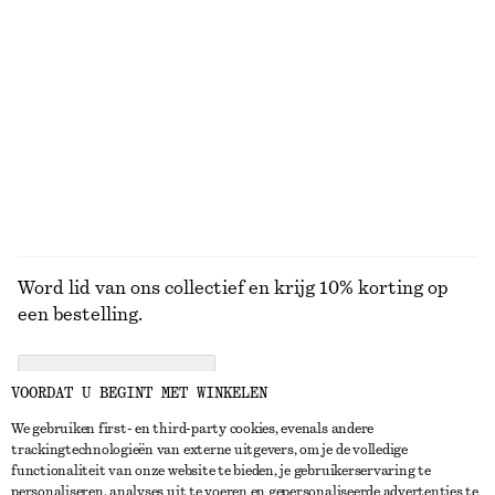
Geribbeld T-shirt
Recht katoenen T-shirt
€ 25
€ 25
100% organic cotton
+
5
+
5
BEKIJK ALLE MUTSEN EN PETTEN
Word lid van ons collectief en krijg 10% korting op
een bestelling.
CREATE ACCOUNT
VOORDAT U BEGINT MET WINKELEN
We gebruiken first- en third-party cookies, evenals andere
trackingtechnologieën van externe uitgevers, om je de volledige
NEEM CONTACT OP
functionaliteit van onze website te bieden, je gebruikerservaring te
personaliseren, analyses uit te voeren en gepersonaliseerde advertenties te