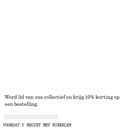
BEKIJK ONZE ANDERE COLLECTIES
KNITWEAR
JURKEN
ACCESSOIRES
JACKS EN
JASSEN
Word lid van ons collectief en krijg 10% korting op
een bestelling.
CREATE ACCOUNT
VOORDAT U BEGINT MET WINKELEN