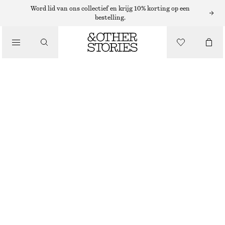
Word lid van ons collectief en krijg 10% korting op een
bestelling.
ROKKEN
/
KLEDING
SATIJNEN MIDIROK MET TREKKOORD
€ 29
€ 69
LAATSTE KANS
BEIGE
32
34
36
38
40
42
44