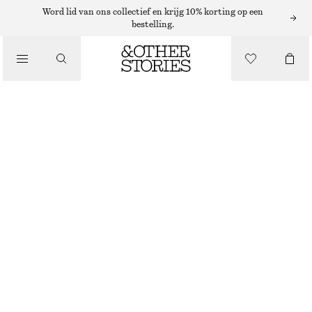
Word lid van ons collectief en krijg 10% korting op een
bestelling.
NAGELLAK
/
THINK TROPICAL NAGELLAK
BEAUTY
€ 12
10 ML | € 1 200 / 1 L
THINK TROPICAL
+
31
KIES MAAT
Zoek in de winkel