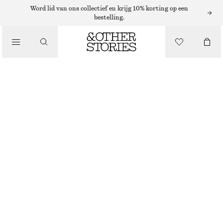
Word lid van ons collectief en krijg 10% korting op een
bestelling.
NAGELLAK
/
MOODY KHAKI NAGELLAK
BEAUTY
€ 12
10 ML | € 1 200 / 1 L
MOODY KHAKI
+
31
KIES MAAT
Zoek in de winkel