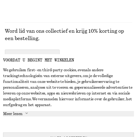
Word lid van ons collectief en krijg 10% korting op
een bestelling.
CREATE ACCOUNT
VOORDAT U BEGINT MET WINKELEN
We gebruiken first- en third-party cookies, evenals andere
trackingtechnologieën van externe uitgevers, om je de volledige
NEEM CONTACT OP
functionaliteit van onze website te bieden, je gebruikerservaring te
personaliseren, analyses uit te voeren en gepersonaliseerde advertenties te
Neem contact met ons op
Instagram
leveren op onze websites, apps en nieuwsbrieven op internet en via sociale
KLANTENSERVICE
mediaplatforms. We verzamelen hiervoor informatie over de gebruiker, het
Store locator
Pinterest
surfgedrag en het apparaat.
Betaling
OVER ONS
Partners
Facebook
Meer lezen
Levering
Over ons
Carrière
YouTube
Retouren en terugbetalingen
In de maak
Pers
TikTok
Herroepingsrecht