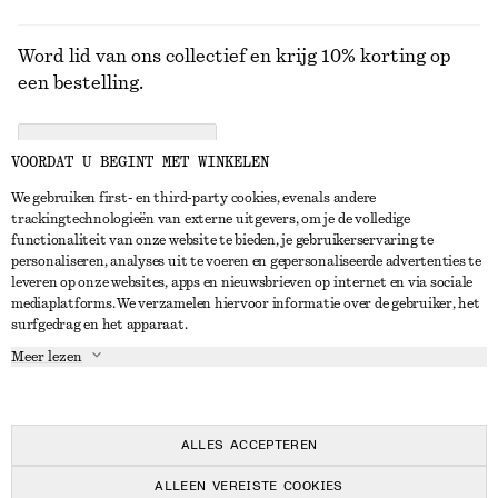
Word lid van ons collectief en krijg 10% korting op
een bestelling.
CREATE ACCOUNT
VOORDAT U BEGINT MET WINKELEN
We gebruiken first- en third-party cookies, evenals andere
trackingtechnologieën van externe uitgevers, om je de volledige
NEEM CONTACT OP
functionaliteit van onze website te bieden, je gebruikerservaring te
personaliseren, analyses uit te voeren en gepersonaliseerde advertenties te
Neem contact met ons op
Instagram
leveren op onze websites, apps en nieuwsbrieven op internet en via sociale
KLANTENSERVICE
mediaplatforms. We verzamelen hiervoor informatie over de gebruiker, het
Store locator
Pinterest
surfgedrag en het apparaat.
Betaling
OVER ONS
Partners
Facebook
Meer lezen
Levering
Over ons
Carrière
YouTube
Retouren en terugbetalingen
In de maak
Pers
TikTok
Herroepingsrecht
ALLES ACCEPTEREN
Veelgestelde vragen
ALLEEN VEREISTE COOKIES