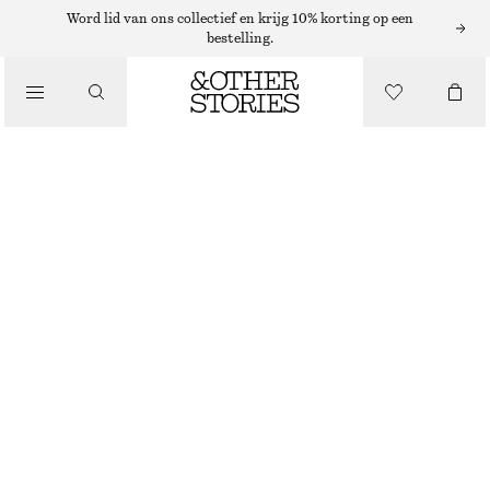
Word lid van ons collectief en krijg 10% korting op een
bestelling.
NAGELLAK
/
NAGELLAK LAVA RED
BEAUTY
€ 12
10 ML | € 1 200 / 1 L
LAVA RED
+
31
KIES MAAT