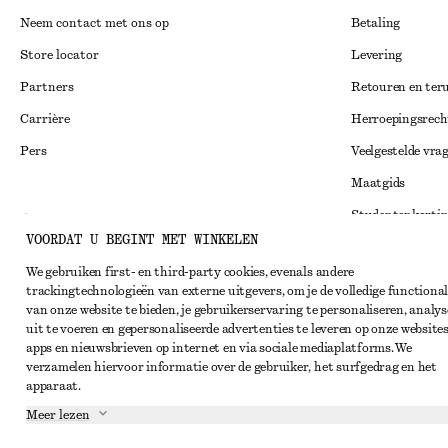
Neem contact met ons op
Betaling
Store locator
Levering
Partners
Retouren en ter
Carrière
Herroepingsrech
Pers
Veelgestelde vra
Maatgids
Studentenkorti
Instagram
VOORDAT U BEGINT MET WINKELEN
Alternatieve ges
Pinterest
We gebruiken first- en third-party cookies, evenals andere
Algemene voorw
Facebook
trackingtechnologieën van externe uitgevers, om je de volledige functional
van onze website te bieden, je gebruikerservaring te personaliseren, analys
Lidmaatschapsv
YouTube
uit te voeren en gepersonaliseerde advertenties te leveren op onze websites
Cookieverklarin
apps en nieuwsbrieven op internet en via sociale mediaplatforms. We
TikTok
verzamelen hiervoor informatie over de gebruiker, het surfgedrag en het
Cookie- en servi
apparaat.
Privacyverklari
Meer lezen
Servicevoorwaar