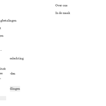
Over ons
In de maak
ugbetalingen
t
gen
ng
chillenbeslechting
aarden
iteit
es
oorwaarden
,
g
ce-instellingen
ng
den