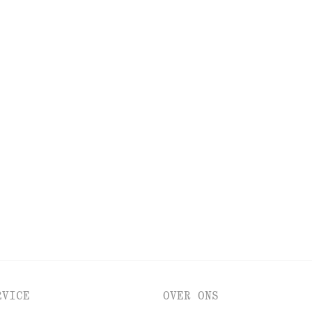
BEKIJK NOG MEER
LPMIDDELEN
LIPPEN
OGEN EN WENKBRAUW
RVICE
OVER ONS