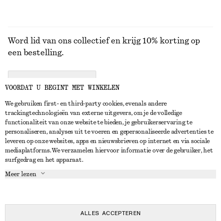
Word lid van ons collectief en krijg 10% korting op
een bestelling.
CREATE ACCOUNT
VOORDAT U BEGINT MET WINKELEN
We gebruiken first- en third-party cookies, evenals andere
trackingtechnologieën van externe uitgevers, om je de volledige
NEEM CONTACT OP
functionaliteit van onze website te bieden, je gebruikerservaring te
personaliseren, analyses uit te voeren en gepersonaliseerde advertenties te
Neem contact met ons op
Instagram
leveren op onze websites, apps en nieuwsbrieven op internet en via sociale
KLANTENSERVICE
mediaplatforms. We verzamelen hiervoor informatie over de gebruiker, het
Store locator
Pinterest
surfgedrag en het apparaat.
Betaling
OVER ONS
Partners
Facebook
Meer lezen
Levering
Over ons
Carrière
YouTube
Retouren en terugbetalingen
In de maak
Pers
TikTok
Herroepingsrecht
ALLES ACCEPTEREN