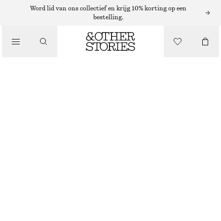
Word lid van ons collectief en krijg 10% korting op een
bestelling.
NAGELLAK
/
NAGELLAK RIVIERA TOUCH
BEAUTY
€ 12
10 ML | € 1 200 / 1 L
RIVIERA TOUCH
+
31
KIES MAAT
Zoek in de winkel