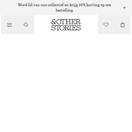
Word lid van ons collectief en krijg 10% korting op een
bestelling.
NAGELLAK
/
NAGELLAK PRETTY PRISM
BEAUTY
€ 12
10 ML | € 1 200 / 1 L
PRETTY PRISM
+
31
KIES MAAT
Zoek in de winkel