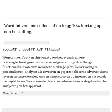
Word lid van ons collectief en krijg 10% korting op
een bestelling.
CREATE ACCOUNT
VOORDAT U BEGINT MET WINKELEN
We gebruiken first- en third-party cookies, evenals andere
trackingtechnologieën van externe uitgevers, om je de volledige
NEEM CONTACT OP
functionaliteit van onze website te bieden, je gebruikerservaring te
personaliseren, analyses uit te voeren en gepersonaliseerde advertenties te
Neem contact met ons op
Instagram
leveren op onze websites, apps en nieuwsbrieven op internet en via sociale
KLANTENSERVICE
mediaplatforms. We verzamelen hiervoor informatie over de gebruiker, het
Store locator
Pinterest
surfgedrag en het apparaat.
Betaling
OVER ONS
Partners
Facebook
Meer lezen
Levering
Over ons
Carrière
YouTube
Retouren en terugbetalingen
In de maak
Pers
TikTok
Herroepingsrecht