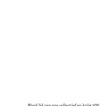
EN
ALLE MAKE-UP
Word lid van ons collectief en krijg 10%