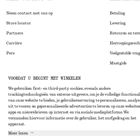
Neem contact met ons op
Betaling
Store locator
Levering
Partners
Retouren en ter
Carrière
Herroepingsrech
Pers
Veelgestelde vra
Maatgids
Studentenkorti
Instagram
VOORDAT U BEGINT MET WINKELEN
Alternatieve ges
Pinterest
We gebruiken first- en third-party cookies, evenals andere
Algemene voorw
trackingtechnologieën van externe uitgevers, om je de volledige functional
Facebook
van onze website te bieden, je gebruikerservaring te personaliseren, analys
Lidmaatschapsv
YouTube
uit te voeren en gepersonaliseerde advertenties te leveren op onze websites
apps en nieuwsbrieven op internet en via sociale mediaplatforms. We
Cookieverklarin
TikTok
verzamelen hiervoor informatie over de gebruiker, het surfgedrag en het
Cookie- en servi
apparaat.
Meer lezen
Privacyverklari