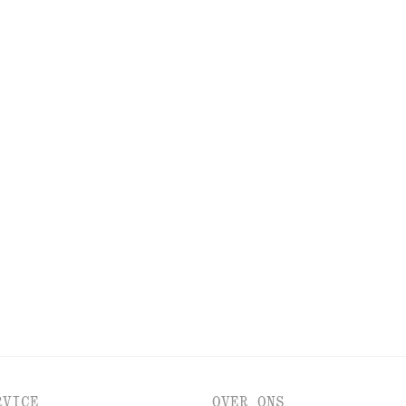
NIEUWE MAKE-UPCOLLECTIE
BEKIJK NOG MEER
LPMIDDELEN
LIPPEN
OGEN EN WENKBRAUW
RVICE
OVER ONS